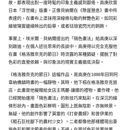
故，都表現出對一度時髦的印象主義感到厭倦。高庚欣賞
日本「浮世繪」版畫，正像貝納爾在《懸崖憩息》畫中所
表達的，在畫布上塗抹用深線條勾勒的鮮艷色彩，如同彩
繪玻璃窗邊緣映出的鉛華，或者琺琅瓷閃光的銅飾。
事實上，埃米爾．貝納爾提出的「隔色畫法」給高庚以深
刻啟迪。在倆人述往思來的長談中，高庚得以完全克服他
在畫《格洛雅奈克的節日》時流露的某種猶疑，擺脫了對
色彩的直覺依賴，與印象派的現實主義徹底決裂。
《格洛雅奈克的節日》這幅作品，是高庚在1888年回到阿
韋納橋鎮時畫的一幅靜物。其時，他下榻在格洛雅奈克旅
店，此畫是他擬贈給女店主瑪麗-讓娜的禮物。畫作裡，他
已經開始運用「隔色畫法」的新技巧來點彩。在深沉的線
條形狀內，畫面色彩鮮明，圖形上既無陰影，亦無映景。
無疑，他的創作影響了莫雷的《打麥農婦》和普伊果的
《糙石巨柱腳下的農村少女》。二者都像他那樣體現出豪
施色彩和層次節奏的創意。不過，在嘗試色彩並置效果