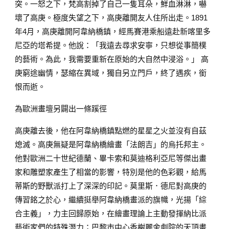
突。一怒之下，梵高割掉了自己一隻耳朵，鮮血淋淋，嚇
壞了高庚。極度失望之下，高庚離開友人住所出走。1891
年4月，高庚離開阿韋納橋鎮，經馬賽港乘船遠赴新喀里多
尼亞的塔希提。他說：「我遠去尋求安寧，只想從事簡樸
的藝術。為此，我需要重新在原始的大自然中浸浴。」 高
庚窮途幽情，瑟縮在異域，獨自另立門戶，終了遇疾，銜
恨而逝。
為歐洲畫壇另闢出一條蹊徑
高庚離去後，他在阿韋納橋鎮點燃的星星之火並沒有自茲
熄滅。高庚無疑是阿韋納橋繪畫「法朗吉」的烏托邦主。
他對歐洲二十世紀德蘭、畢卡索和莫迪格利亞尼等傑出畫
家和雕塑家產生了相當的影響，特別是他的色彩觀，給馬
蒂斯的野獸派打上了深深的印記。莫里斯．德尼對高庚的
傳習銘之於心，繼續挺舉阿韋納橋畫派的旗幟，光揚「綜
合主義」，力主回歸原始，在繪畫理論上主動發揮納比派
藝術家們的特殊潛力；巴黎市中心香榭麗舍劇院的天頂畫