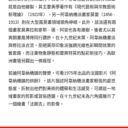
就是由他繪製，其主要美學著作有《現代藝術與宗教藝術
新理論》（1922年）。另一阿韋納橋派畫家莫雷（1856 -
1913）則在大型風景畫領域頭角崢嶸。此外，該派還有兩
個畫家莫弗拉和麥耶．德．阿安也各有建樹，後者尤以其
爽朗畫風博得同行讚許。在十九世紀末葉，阿韋納橋畫派
與修拉派合流，拒絕莫奈印象派強調光線色彩瞬間效果的
舊套路，而注重物象靜態和靈爽特質的點彩新技巧，為歐
洲畫壇另闢出一條蹊徑。
若論阿韋納橋鎮的聲譽，可看1975年出品的法國影片《阿
韋納橋鎮的烘餅》。該片描述阿韋納橋派畫家輕佻的處世
態度，折射出他們對美術的體察和生活感受，可謂這一地
域畫家的剪影或習俗透鏡。在十九世紀末為六角國展示了
一個繪畫「法朗吉」的影像。