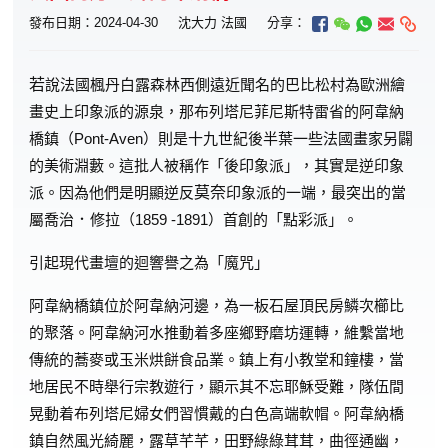
發布日期：2024-04-30
沈大力 法國
分享：
若
說法國楓丹白露森林西側遠近聞名的巴比松村為歐洲繪
畫史上印象派的源泉，那布列塔尼菲尼斯特雷省的阿韋納
橋鎮（Pont-Aven）則是十九世紀後半葉一些法國畫家另闢
的美術淵藪。這批人被稱作「後印象派」，其實是逆印象
派。因為他們是明顯逆反
莫奈
印象派的一端，最突出的當
屬喬治
．
修拉（1859 -1891）首創的「點彩派」。
引起現代畫壇的迴響譽之為「魔咒」
阿韋納橋鎮位於阿韋納河邊，為一板石屋頂民房鱗次櫛比
的聚落。阿韋納河水推動着多座鄉野磨坊運轉，維繫當地
傳統的蕎麥或玉米烘餅食品業。鎮上有小教堂和鐘樓，當
地居民不時舉行宗教遊行，顯示其不忘耶穌受難，隊伍間
晃動着布列塔尼婦女們習慣戴的白色高端軟帽。阿韋納橋
鎮自然風光綺麗，露草芊芊，田野綠綠茸茸，曲徑通幽，