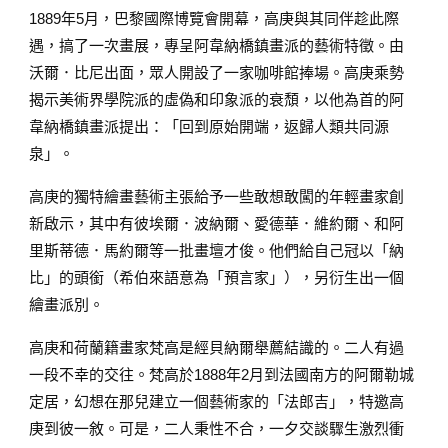
1889年5月，巴黎國際博覽會開幕，高庚與其同伴趁此際
遇，搞了一次畫展，專呈阿韋納橋鎮畫派的藝術特徵。由
沃爾．比尼出面，眾人開設了一家咖啡館捧場。高庚乘勢
揭示美術界學院派的虛偽和印象派的衰頹，以他為首的阿
韋納橋鎮畫派提出：「回到原始開端，返歸人類共同源
泉」。
高庚的獨特繪畫藝術主張給予一些敢想敢闖的年輕畫家創
新啟示，其中有彼埃爾．波納爾、愛德華．維約爾、和阿
里斯蒂德．馬約爾等一批畫壇才俊。他們給自己冠以「納
比」的頭銜（希伯來語意為「預言家」），另衍生出一個
繪畫派別。
高庚和荷蘭籍畫家梵高是經貝納爾舉薦結識的。二人有過
一段不幸的交往。梵高於1888年2月到法國南方的阿爾勒城
定居，幻想在那兒建立一個藝術家的「法郎吉」，特邀高
庚到彼一敘。可是，二人秉性不合，一夕交談驟生激烈衝