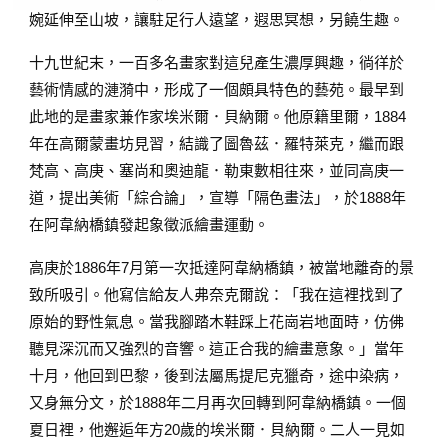
婉延伸至山坡，讓駐足行人遠望，遐思冥想，另饒生趣。
十九世紀末，一百多名畫家對這兒產生濃厚興趣，徜徉於
藝術情感的漣漪中，形成了一個頗具特色的藝苑。最早到
此地的是畫家兼作家埃米爾．貝納爾。他原籍里爾，1884
年在高爾蒙畫坊見習，結識了圖魯茲．羅特萊克，繼而跟
梵高、高庚、塞尚和奧迪龍．勒東數相往來，並同高庚一
道，提出美術「綜合論」，宣導「隔色畫法」，於1888年
在阿韋納橋鎮發起象徵派繪畫運動。
高庚於1886年7月第一次抵達阿韋納橋鎮，被當地離奇的景
致所吸引。他寫信給友人弗奈克爾說：「我在這裡找到了
原始的野性氣息。當我腳踏木鞋踩上花崗岩地面時，仿佛
聽見深沉而又強烈的音響。這正合我的繪畫意象。」當年
十月，他回到巴黎，後到法屬馬提尼克獵奇，途中染病，
又身無分文，於1888年二月再次回轉到阿韋納橋鎮。一個
夏日裡，他邂逅年方20歲的埃米爾．貝納爾。二人一見如