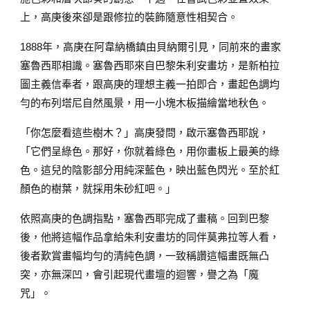
上，高庚後來卻是跟修拉的裝飾隨意性相契合。
1888年，高庚在阿韋納橋鎮由貝納爾引見，同前來的畫家
塞魯西耶相識。塞魯西耶來自巴黎朱利安畫坊，是新柏拉
圖主義信奉者，跟高庚的理想主義一拍即合，畫起色調均
勻的布列塔尼自然風景，用一小塊木板描繪當地秋色。
「你怎麼看這些樹木？」高庚發問，啟示塞魯西耶說，
「它們呈綠色。那好，你就着綠色，用你畫板上最美的綠
色。這兒的陰影部分用純深藍色，映出藍色閃光。至於紅
顏色的樹葉，就採用朱砂紅吧。」
依照高庚的色調指點，塞魯西耶完成了畫稿。回到巴黎
後，他將這幅作品拿給朱利安畫坊的同伴莫弗拉等人看，
後者歎賞畫幅均勻的清純色調，一致稱讚這幅畫既無凸
突，亦無深凹，會引起現代畫壇的迴響，譽之為「魔
咒」。