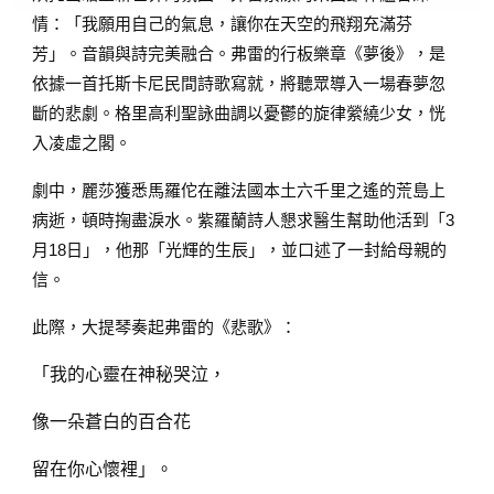
情：「我願用自己的氣息，讓你在天空的飛翔充滿芬
芳」。音韻與詩完美融合。弗雷的行板樂章《夢後》，是
依據一首托斯卡尼民間詩歌寫就，將聽眾導入一場春夢忽
斷的悲劇。格里高利聖詠曲調以憂鬱的旋律縈繞少女，恍
入凌虛之閣。
劇中，麗莎獲悉馬羅佗在離法國本土六千里之遙的荒島上
病逝，頓時掬盡淚水。紫羅蘭詩人懇求醫生幫助他活到「3
月18日」，他那「光輝的生辰」，並口述了一封給母親的
信。
此際，大提琴奏起弗雷的《悲歌》：
「我的心靈在神秘哭泣，
像一朵蒼白的百合花
留在你心懷裡」。