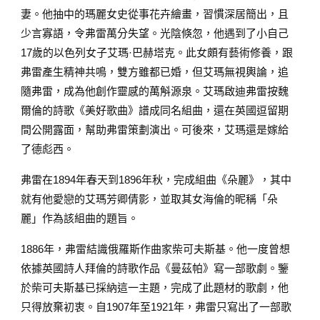
妻。他抽中的瑪麗女史從事花卉繪畫，習慣深居簡出，且
少言寡語，令弗雷萬分失望。光陰倏忽，他遇到了小自己
17歲的以色列女子艾瑪·巴赫塔克。此女頗有藝術修養，跟
弗雷產生精神共鳴，雙方雖都已婚，但艾瑪無視輿論，追
隨弗雷，成為他創作靈感的萬斛源泉。艾瑪啟迪弗雷按魏
爾倫的詩歌《美好歌曲》譜成同名組曲，還在英國逗留期
間公開露面，幫助弗雷策劃演出。可後來，艾瑪還是嫁給
了德彪西。
弗雷在1894年春天到1896年秋，完成組曲《朵麗》，其中
就有他愛戀的艾瑪芳卿倩影，並取其女海倫的昵稱「朵
麗」作為該組曲的題旨。
1886年，弗雷結識俄羅斯作曲家柴可夫斯基。他一度曾想
依據英國詩人拜倫的詩歌作品《曼茲帕》寫一部歌劇。鑒
於柴可夫斯基已採納這一主題，完成了此題材的歌劇，他
只得放棄初衷。自1907年至1921年，弗雷只寫出了一部歌