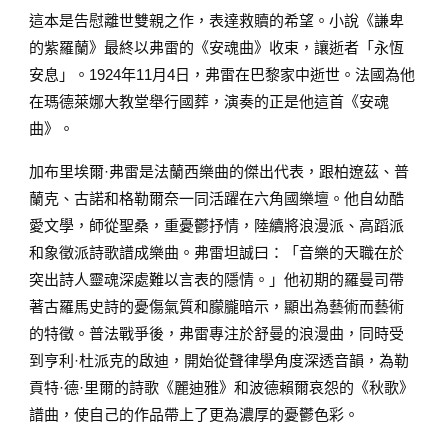
這本是告慰離世雙親之作，表達救贖的希望。小說《謙卑
的紫羅蘭》最終以弗雷的《安魂曲》收束，讓逝者「永恆
安息」。1924年11月4日，弗雷在巴黎家中逝世。法國為他
在瑪德萊娜大教堂舉行國葬，演奏的正是他這首《安魂
曲》。
加布里埃爾·弗雷是法蘭西樂曲的傑出代表，跟柏遼茲、普
蘭克、古諾和格勒爾奈一同活躍在六角國樂壇。他自幼酷
愛文學，師從聖桑，重憂鬱抒情，陸續將浪漫派、高蹈派
和象徵派詩歌譜成樂曲。弗雷坦誠曰：「音樂的天職在於
突出詩人靈魂深處難以言表的隱情。」他初期的羅曼司帶
著古羅馬史詩的憂傷氣質和朦朧暗示，顯出為藝術而藝術
的特徵。普法戰爭後，弗雷專注於舒曼的浪漫曲，同時受
到亨利·杜派克的啟迪，開始從聲律學角度深透音韻，為勒
貢特·德·里爾的詩歌《麗迪雅》和波德賴爾哀怨的《秋歌》
譜曲，使自己的作品帶上了更為濃厚的憂鬱色彩。