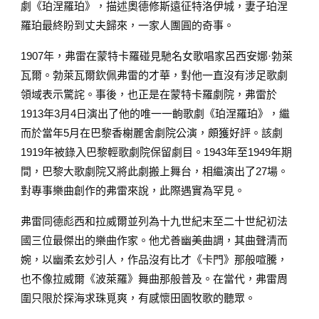
劇《珀涅羅珀》，描述奧德修斯遠征特洛伊城，妻子珀涅
羅珀最終盼到丈夫歸來，一家人團圓的奇事。
1907年，弗雷在蒙特卡羅碰見馳名女歌唱家呂西安娜·勃萊
瓦爾。勃萊瓦爾欽佩弗雷的才華，對他一直沒有涉足歌劇
領域表示驚詫。事後，也正是在蒙特卡羅劇院，弗雷於
1913年3月4日演出了他的唯一一齣歌劇《珀涅羅珀》，繼
而於當年5月在巴黎香榭麗舍劇院公演，頗獲好評。該劇
1919年被錄入巴黎輕歌劇院保留劇目。1943年至1949年期
間，巴黎大歌劇院又將此劇搬上舞台，相繼演出了27場。
對專事樂曲創作的弗雷來說，此際遇實為罕見。
弗雷同德彪西和拉威爾並列為十九世紀末至二十世紀初法
國三位最傑出的樂曲作家。他尤善幽美曲調，其曲聲清而
婉，以幽柔玄妙引人，作品沒有比才《卡門》那般喧騰，
也不像拉威爾《波萊羅》舞曲那般普及。在當代，弗雷周
圍只限於探海求珠覓爽，有感懷田園牧歌的聽眾。