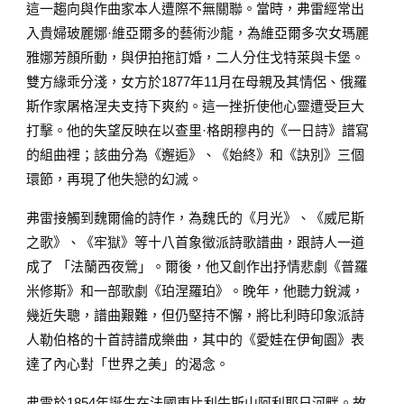
這一趨向與作曲家本人遭際不無關聯。當時，弗雷經常出
入貴婦玻麗娜·維亞爾多的藝術沙龍，為維亞爾多次女瑪麗
雅娜芳顏所動，與伊拍拖訂婚，二人分住戈特萊與卡堡。
雙方緣乖分淺，女方於1877年11月在母親及其情侶、俄羅
斯作家屠格涅夫支持下爽約。這一挫折使他心靈遭受巨大
打擊。他的失望反映在以查里·格朗穆冉的《一日詩》譜寫
的組曲裡；該曲分為《邂逅》、《始終》和《訣別》三個
環節，再現了他失戀的幻滅。
弗雷接觸到魏爾倫的詩作，為魏氏的《月光》、《威尼斯
之歌》、《牢獄》等十八首象徵派詩歌譜曲，跟詩人一道
成了 「法蘭西夜鶯」。爾後，他又創作出抒情悲劇《普羅
米修斯》和一部歌劇《珀涅羅珀》。晚年，他聽力銳減，
幾近失聰，譜曲艱難，但仍堅持不懈，將比利時印象派詩
人勒伯格的十首詩譜成樂曲，其中的《愛娃在伊甸園》表
達了內心對「世界之美」的渴念。
弗雷於1854年誕生在法國東比利牛斯山阿利耶日河畔。故