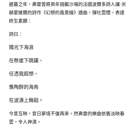
遲暮之年，弗雷曾將英年捐軀沙場的法國波爾多詩人讓·米
赫蒙維爾的詩作《幻想的風景線》譜曲，揮吐雲煙，表達
終生素願：
詩曰：
陽光下海浪
在懸崖下跳躍，
任憑我遐想，
像陶醉的海鳥
在波濤上舞蹈。
今昔互映，昔日夢境不復再來。然弗雷的樂曲依舊淡映春
雲，令人神清。