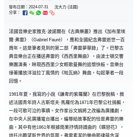
發布日期：2024-07-31
沈大力 (法國)
分享：
法
國音樂史家雅克·波諾爾在《古典樂叢》推出《加布里埃
爾·弗雷》（Gabriel Fauré），應和全國紀念弗雷逝世一百
周年。這是筆者見到的第二部「弗雷夢華錄」了。巴黎古
典音樂台正在播送弗雷的《西西里舞曲》，由波士頓交響
樂團演奏，映現西西里少女輕歌曼舞的追懷快板。音樂台
接著播放洋溢拉丁風情的《帕瓦納》舞曲，勾起筆者一段
回憶。
1981年夏，我寫的小說《謙卑的紫羅蘭》在巴黎脫稿，敘
述法國青年詩人古斯塔夫·馬羅佗為1871年巴黎公社捐軀，
一段可歌可泣的事蹟。女作家谷文娟將之改編為廣播劇，
在中央人民廣播電台播出。編導給故事配的恰是弗雷的樂
曲，其中有他1861年根據雨果抒情詩譜曲的《蝶戀花》，
烘托出瞻望新世界的氛圍。弗雷素潔的樂曲節律蘊含深