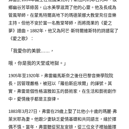
鄉幽谷芳草綠茵，山水美學滋潤了他的心靈。他及長成為
管風琴師，在蒙馬特爾高地下的瑪德萊娜大教堂充任音樂
主持。但他不安於當一名教堂琴師，而將雨果的《愛之
夢》譜曲。1882年，他又為阿芒·斯特爾維斯特的詩譜寫了
《愛之歌》：
「我愛你的美貌……，
哦，你是我的天堂或地獄。」
1905年至1920年，弗雷繼馬斯奈之後任巴黎音樂學院院
長，因管理嚴格，被冠以「羅伯斯庇埃爾」的諢號。其
實，弗雷是個性格溫雅如玉的藝術家，在生活和藝術創作
中，愛情幾乎都是主旋律。
1883年3月27日，弗雷在29歲上娶了比他小十歲的瑪麗·弗
萊米耶為妻。他跟少妻缺乏愛情基礎和共同語言，緣於擇
偶不慎。當年，弗雷聽從契友安排，從三位女子裡抽籤擇