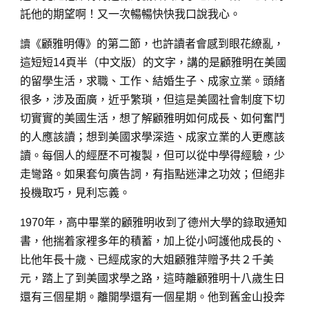
託他的期望啊！又一次暢暢快快我口說我心。
讀
《顧雅明傳》的第二節，也許讀者會感到眼花繚亂，
這短短14頁半（中文版）的文字，講的是顧雅明在美國
的留學生活，求職、工作、結婚生子、成家立業。頭緒
很多，涉及面廣，近乎繁瑣，但這是美國社會制度下切
切實實的美國生活，想了解顧雅明如何成長、如何奮鬥
的人應該讀；想到美國求學深造、成家立業的人更應該
讀。每個人的經歷不可複製，但可以從中學得經驗，少
走彎路。如果套句廣告詞，有指點迷津之功效；但絕非
投機取巧，見利忘義。
1
970年，高中畢業的顧雅明收到了德州大學的錄取通知
書，他揣着家裡多年的積蓄，加上從小呵護他成長的、
比他年長十歲、已經成家的大姐顧雅萍贈予共２千美
元，踏上了到美國求學之路，這時離顧雅明十八歲生日
還有三個星期。離開學還有一個星期。他到舊金山投奔