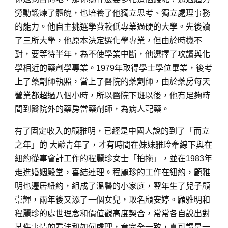
勞動鍛煉了體魄，也培養了他獨立思考、獨立處理事務
的能力。他自主挑選學費較低專業過硬的大學。先後讀
了三所大學，他原本決定選化學專業，但由於時機不
對，要等待半年，為不使學業中斷，他選擇了攻讀與化
學相近的藥劑學專業。1979年取得學士學位畢業，後考
上了藥劑師執照，當上了醫院的藥劑師，由於藥房每天
營業都超過八個小時，所以醫院下班以後，他有足夠時
間到醫院外的藥房當藥劑師，為病人配藥。
有
了固定收入的顧雅明，已經是中國人說的到了「而立
之年」的 大齡青年了，才有時間在妹妹雅玲牽線下與在
紐約從事會計工作的程麗珍女士「拍拖」，並在1983年
走進婚姻殿堂，喜結連理。程麗珍的工作在紐約，顧雅
明也遷居紐約，組成了溫馨的小家庭，翌年生了兒子顧
崇輝，兩年後又添了一個女兒，取名顧安婷。顧雅明和
程麗珍的處世理念和價值觀高度契合，常常各自說出對
某件事情的看法和如何處理，竟完全一致，真可謂是一