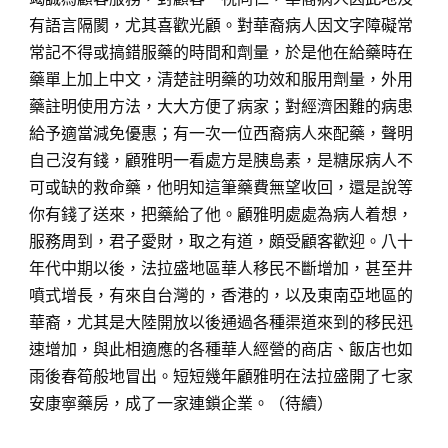
有語言隔閡，尤其喜歡光顧。對華裔病人因文字障礙常
常記不得或搞錯服藥的時間和劑量，於是他在給藥時在
藥單上加上中文，清楚註明藥的功效和
服用劑量，外用
藥註明使用方法，大大方便了病家；對經濟困難的病患
給予適當減免優惠；有一次一位西裔病人來配藥，聲明
自己沒有錢，顧雅明一看處方是胰島素，是糖尿病人不
可或缺的救命藥，他明知這筆藥費無望收回，還是說等
你有錢了送來，把藥給了他。顧雅明處處為病人着想，
服務周到，君子愛財，取之有道，頗受顧客歡迎。八十
年代中期以後，法拉盛地區華人移民不斷增加，甚至井
噴式增長，有來自台灣的，香港的，以及東南亞地區的
華裔，尤其是大陸開放以後通過各種渠道來到的移民迅
速增加，與此相適應的各種華人經營的商店、飯店也如
雨後春筍般地冒出。短短幾年顧雅明在法拉盛開了七家
安康寧藥房，成了一家連鎖企業。
（待
續）