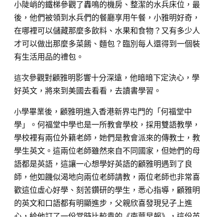
小陡峭的鐵梯參觀了轟鳴的機房、整潔的水兵床位，最
後，他們被領到水兵們的餐廳享用午餐，小雅明好奇，
在哪裡可以儲藏那麼多飲料、水果和食物？又有多少人
才可以做出那麼多菜餚、麵包？臨別每人還得到一個裝
有生活用品的禮包。
這
次參觀對顧雅明影響十分深遠，他暗暗下定決心，學
好英文，將來到美國去看看，去讀書學習。
小
學畢業後，顧雅明進入香港新界屯門的「何福堂中
學」。何福堂中學也是一所教會學校，採用雙語教學，
學校裡有兩位外籍老師，她們是教會派來的傳教士，教
學生英文。這兩位老師雖然來自不同國家，但她們的母
語都是英語，這讓一心想學好英語的顧雅明遇到了良
師，他如饑似渴地向兩位老師請教，兩位老師也非常喜
歡這位虛心好學、刻苦鑽研的學生，悉心指導，顧雅明
的英文和口語都有明顯進步，父親欣喜發現兒子上進
心，給他訂了一份當時比較貴的《南華早報》，這份英