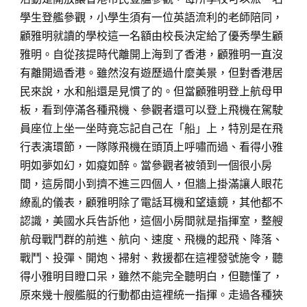
學生登艦參觀，小學生須有一位英語流利的老師陪同，
顧雅明就讀的學校這一名額由校長決定給了優秀學生顧
雅明。自從孩提時代離開上海到了香港，顧雅明一直沒
有離開過香港。雖然沒有遊歷過什麼美景，但對香港居
民來說，水和船還是見慣了的。但當顧雅明登上航母甲
板，看到停滿各種飛機、參觀者還可以登上飛機在駕駛
員座位上坐一坐時竟忘記自己在「船」上，特別是在飛
行表演環節，一隊隊飛機在頭頂上呼嘯而過、看得小雅
明如夢如幻，如癡如醉。當參觀者被領到一個很小房
間，這房間小到擠不進三四個人，但牆上掛滿讓人眼花
繚亂的儀表，顧雅明除了電話耳機和望遠鏡，其他都不
認識，美國水兵告訴他，這個小房間就是指揮室，整艘
航母戰鬥群的前進、航向、速度、飛機的起飛、降落、
戰鬥、投彈、開炮、掃射、救援都在這裡發號施令，聽
得小雅明目瞪口呆，雖然不能完全聽明白，但聽懂了，
原來幾十艘艦艇的行動都由這裡統一指揮。走過各種狹