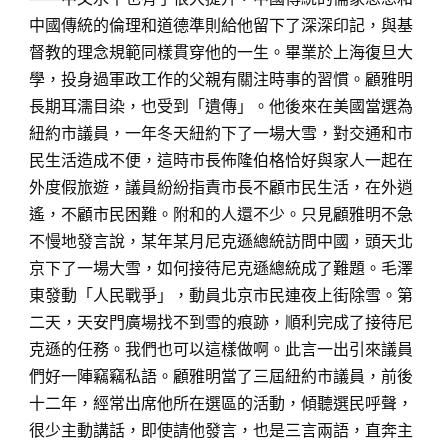
中國傳統的倫理和道德準則給他留下了深深印記，與基
督教的理念規範同樣貫穿他的一生。畢業於上海復旦大
學，投身過軍政工作的父親有關注時事的習慣。顧雅明
長期耳濡目染，也受到「遺傳」。他後來在美國當選為
紐約市議員，一年冬天紐約下了一場大雪，對交通和市
民生活造成不便，這時市長佈隆伯格恰好與家人一起在
外度假旅遊，議員紛紛指責市長不顧市民生活，在外逍
遙，不顧市民困難。附和的人還不少。只見顧雅明不急
不慢地發言說，某年某月尼克遜總統訪問中國，頭天北
京下了一場大雪，如何接待尼克遜總統成了難題。毛澤
東發動「人民戰爭」，動員北京市民連夜上街除雪。第
二天，天安門廣場找不到雪的痕跡，順利完成了接待尼
克遜的任務。我們也可以這樣做啊。此言一出引來議員
們好一陣竊竊私語。顧雅明當了三屆紐約市議員，前後
十二年，經常出席他所在選區的活動，傾聽選民呼聲，
很少主動講話，即使請他發言，也是三言兩語，直奔主