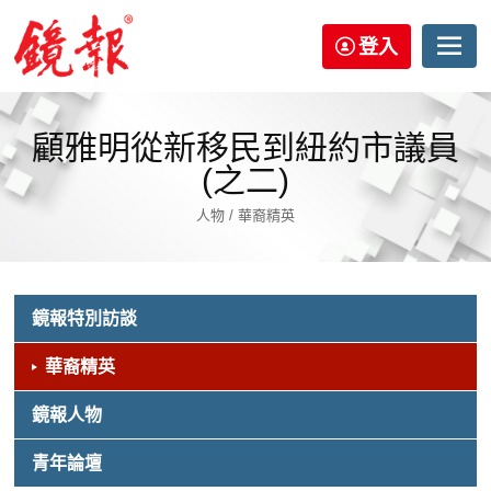
登入
顧雅明從新移民到紐約市議員
(之二)
人物 / 華裔精英
鏡報特別訪談
華裔精英
鏡報人物
青年論壇