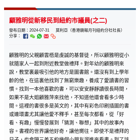
顧雅明從新移民到紐約市議員(之二)
發布日期：2024-07-31
莫利亞（香港鏡報月刊紐約分社社長）
分享：
顧
雅明的父親顧雲梧是虔誠的基督徒，所以顧雅明從小
就隨家人一起到附近教堂做禮拜。對年幼的顧雅明來
說，教堂裏最吸引他的地方是圖書館。還沒有到上學年
齡的他，在這裏他找到了無窮樂趣，養成了愛讀書的習
慣。找到一本他喜歡的書，可以安安靜靜讀很長時間，
如果不是大姐顧雅萍來找他，不知道他還會看多少時
間。這裡的書很多是英文的，其中有彩色印刷插圖的書
或連環畫尤其讓他愛不釋手，甚至每次都看，從「好
看、有趣」慢慢發展到「猜測、聯想」其中的故事內
容。書裡的世界讓他好奇，讓他嚮往。即使不是禮拜的
日子，也會隔三差五約幾個小朋友溜進來看書。到了該