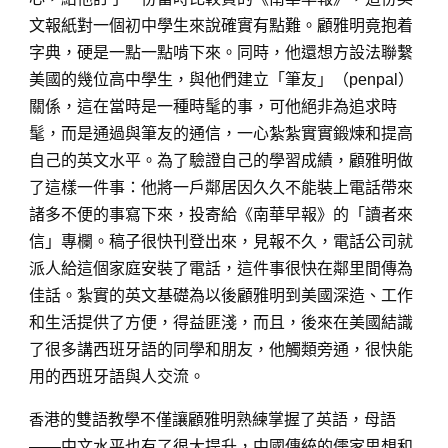
文報紙對一個初中學生來說確實有點難。顧雅明竟抱着
字典，硬是一點一點啃下來。同時，他還想方設法聯繫
美國的幾位高中學生，與他們建立「筆友」（penpal）
關係，這在當時是一種時髦的事，可他絕非為追求時
髦，而是通過與筆友的通信，一心紮紮實實鍛煉和提高
自己的英文水平。為了驗證自己的學習成績，顧雅明做
了這樣一件事：他將一戶鄰居因久久不能裝上電話帶來
諸多不便的事寫下來，投寄給《南華早報》的「讀者來
信」專欄。稿子很快刊登出來，見報不久，電話公司就
派人給這個家庭安裝了電話，這件事很快在鄰里間傳為
佳話。紮實的英文基礎為以後顧雅明到美國深造、工作
和生活提供了方便，得益匪淺，而且，後來在美國結識
了很多講西班牙語的同學和朋友，他觸類旁通，很快能
用的西班牙語與人交流。
香
港的雙語教學不僅讓顧雅明熟練掌握了英語，母語
—
—中文水平也有了很大提升，中國傳統的儒家思想和