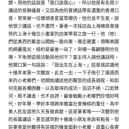
題。用他的話說是「我口說我心」，所以他是有名很少
講話的安靜議員。又因為他的普通話帶有濃重的香港口
音，常常被一位僑領善意當眾模仿，他也並不生氣。說
他很少講話，也不盡然。筆者一次採訪由上海總商會接
待的上海十幾位小畫家的訪美學習之旅一行，他（她）
們從美西的舊金山開始一路向東，邊走邊畫，領略美國
的綺麗風光，紐約是最後一站了。到場一看顧雅明也在
場，不免想這個活動與他何干？當主持人請他講話時，
他開口第一句話說：「我出生在上海。」這是我認識他
十幾年來第一次聽說，此言一出，一下子吸引了遠道而
來的小老鄉們。他開始講述他的艱苦的成長過程，和如
何克服各種困難，以及取得的成功，滔滔不絕，口若懸
河，既不謙虛，也不自誇，最後勉勵小老鄉們珍惜好時
代、好年華，學好本領將來擔當社會棟樑的重任，為中
美人民友誼地久天長做貢獻。這是筆者唯一一次聽到他
的長篇講話。甚至感到對十幾歲小朋友來說有點長，但
這畢竟是他難得有這樣的機會面對小老鄉，語重心長寄