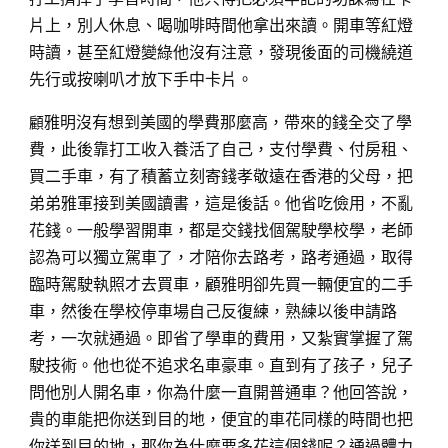
片上，別人休息、喝咖啡時間他拿出來讀。開車等紅燈
時讀，甚至紅燈變綠他沒有注意，發現後面的司機繞道
先行或按喇叭才放下手中卡片。
顧
雅明沒有想到美國的學費那麼高，帶來的錢全交了學
費，此後靠打工收入養活了自己，支付學費、付房租、
買二手車，有了積蓄立刻寄錢孝敬遠在香港的父母，把
弟弟雅軍接到美國讀書，這是後話。他省吃儉用，不亂
花錢。一般學習開車，都是交錢找個駕駛學校學，老師
認為可以獨立駕車了，才陪你去路考，路考通過，取得
臨時駕駛執照才去買車，顧雅明卻先買一輛便宜的二手
車，然後在學校停車場自己反復練，熟練以後申請路
考，一次就通過。即省了學車的費用，又紮實掌握了駕
駛技術。他也從不追求名車豪車。直到有了孩子，兒子
問他別人開名車，你為什麼一直開普通車？他回答說，
貴的車能把你送到目的地，便宜的車花同樣的時間也把
你送到目的地，那你為什麼要多花這個錢呢？通過體力