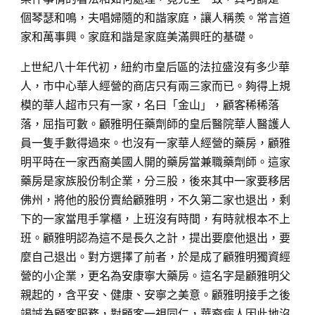
個琴瑟和鳴，夫唱婦隨的和諧家庭，讓人稱羨。常言道
家和萬事興。家庭和諧是家庭美滿興旺的基礎。
上
世紀八十年代初，紐約市皇后區的法拉盛沒有多少華
人，市中心華人經營的商店只有兩三家而已。夠得上規
模的華人超市只有一家，名曰「金山」，顧客稀稀落
落，屈指可數。顧雅明任藥劑師的皇后醫院華人醫護人
員一隻手數得過來。也沒有一家華人經營的藥房，顧雅
明平時在一家西裔美國人開的藥房當兼職藥劑師。這家
藥房是家族股份制企業，分三股，後來其中一家要移居
佛州，將他的股份賣給顧雅明，不久第二家也退出，剩
下的一家當甩手掌櫃，上班沒有時間，有時就根本不上
班。顧雅明認為這不是長久之計，提出要麼他退出，要
麼自己退出。對方選擇了前者，於是成了顧雅明獨資經
營的小企業，更名為安康寧大藥房。這名字是顧雅明父
親起的，含平安、健康、安寧之美意。顧雅明接手之後
竭誠為顧客服務，對顧客一視同仁，華裔病人因此地沒