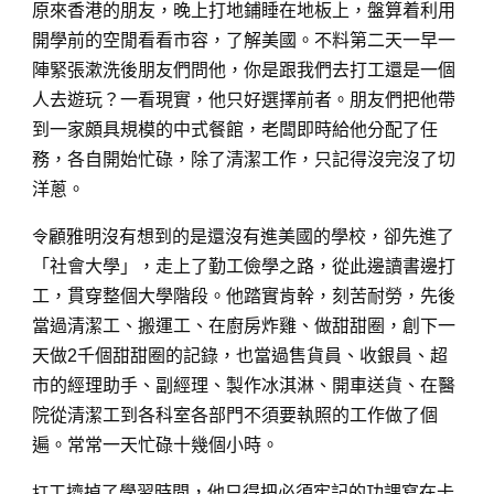
原來香港的朋友，晚上打地鋪睡在地板上，盤算着利用
開學前的空閒看看市容，了解美國。不料第二天一早一
陣緊張漱洗後朋友們問他，你是跟我們去打工還是一個
人去遊玩？一看現實，他只好選擇前者。朋友們把他帶
到一家頗具規模的中式餐館，老闆即時給他分配了任
務，各自開始忙碌，除了清潔工作，只記得沒完沒了切
洋蔥。
令
顧雅明沒有想到的是還沒有進美國的學校，卻先進了
「社會大學」，走上了勤工儉學之路，從此邊讀書邊打
工，貫穿整個大學階段。他踏實肯幹，刻苦耐勞，先後
當過清潔工、搬運工、在廚房炸雞、做甜甜圈，創下一
天做2千個甜甜圈的記錄，也當過售貨員、收銀員、超
市的經理助手、副經理、製作冰淇淋、開車送貨、在醫
院從清潔工到各科室各部門不須要執照的工作做了個
遍。常常一天忙碌十幾個小時。
打
工擠掉了學習時間，他只得把必須牢記的功課寫在卡