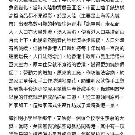
急劇變化，當時大陸物資嚴重匱乏，市面上連手錶這樣
高檔商品都不見蹤影，於是大陸（主要是上海等大城
市）出現為數可觀的頻繁往返香港「跑單幫」走私商
人，人口亦大量外流，湧入香港，使香港人口暴增到兩
百萬上下，此後雖然隨着內地經濟逐步恢復，人口外流
有所減緩，但據說香港人口還維持每十年增加一百萬的
速度增長。人口陡然增加，給香港市政和市民生活帶來
巨大壓力，原本住房就不寬裕的香港，變得更加擁擠侷
促了；勞動力的增加，原來的工廠、作坊無法容納，於
是家庭單幹和手工作坊遍地開花，顧雅明家就從手工縫
製勞動手套逐步發展用單機生產針織手套，顧雅明放學
以後的任務就是把成品送到工廠，再從工廠領回原料，
回家加工。這種家庭式生產作坊成了當時香港一景。
顧
雅明小學畢業那年，又獲得一個讓全校學生羨慕的大
獎，當時，美國無畏號航空母艦訪問香港，其中有一項
活動是開放讓香港市民登艦參觀，每所學校可以派一名