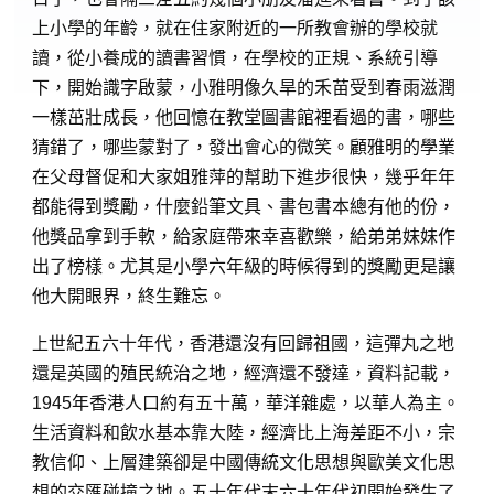
上小學的年齡，就在住家附近的一所教會辦的學校就
讀，從小養成的讀書習慣，在學校的正規、系統引導
下，開始識字啟蒙，小雅明像久旱的禾苗受到春雨滋潤
一樣茁壯成長，他回憶在教堂圖書館裡看過的書，哪些
猜錯了，哪些蒙對了，發出會心的微笑。顧雅明的學業
在父母督促和大家姐雅萍的幫助下進步很快，幾乎年年
都能得到獎勵，什麼鉛筆文具、書包書本總有他的份，
他獎品拿到手軟，給家庭帶來幸喜歡樂，給弟弟妹妹作
出了榜樣。尤其是小學六年級的時候得到的獎勵更是讓
他大開眼界，終生難忘。
上
世紀五六十年代，香港還沒有回歸祖國，這彈丸之地
還是英國的殖民統治之地，經濟還不發達，資料記載，
1945年香港人口約有五十萬，華洋雜處，以華人為主。
生活資料和飲水基本靠大陸，經濟比上海差距不小，宗
教信仰、上層建築卻是中國傳統文化思想與歐美文化思
想的交匯碰撞之地。五十年代末六十年代初開始發生了