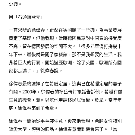
少錢。
用「石頭賺歐元」
一直求變的徐偉春，雖然在德國賺了一些錢，為事業發展
奠定了基礎，但他發現，當時德國民眾對中國貨的接受度
不高，留在德國發展的空間不大。「很多老華僑打拼幾十
年下來，最後就是開了家餐館，那不是我想要的生活。我
背着巨大的行囊，開始遊歷歐洲。除了英國，歐洲所有國
家都走遍了。」徐偉春說。
徐偉春最終選擇了在希臘定居，這與已在希臘定居的妻子
有關。2000年，徐偉春的準岳母打電話告訴他，希臘有做
生意的機會，並可以幫他申請移民居留權。於是，當年年
底，徐偉春來到了希臘。
徐偉春一開始從事童裝生意，後來他發現，希臘女性特別
鍾愛大型、誇張的飾品。徐偉春意識到機會來了。「當