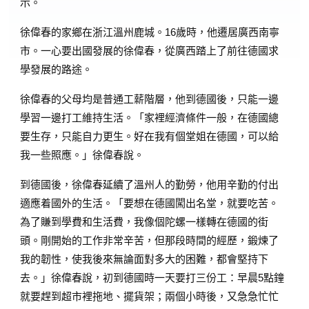
示。
徐偉春的家鄉在浙江溫州鹿城。16歲時，他遷居廣西南寧
市。一心要出國發展的徐偉春，從廣西踏上了前往德國求
學發展的路途。
徐偉春的父母均是普通工薪階層，他到德國後，只能一邊
學習一邊打工維持生活。「家裡經濟條件一般，在德國總
要生存，只能自力更生。好在我有個堂姐在德國，可以給
我一些照應。」徐偉春說。
到德國後，徐偉春延續了溫州人的勤勞，他用辛勤的付出
適應着國外的生活。「要想在德國闖出名堂，就要吃苦。
為了賺到學費和生活費，我像個陀螺一樣轉在德國的街
頭。剛開始的工作非常辛苦，但那段時間的經歷，鍛煉了
我的韌性，使我後來無論面對多大的困難，都會堅持下
去。」徐偉春說，初到德國時一天要打三份工：早晨5點鐘
就要趕到超市裡拖地、擺貨架；兩個小時後，又急急忙忙