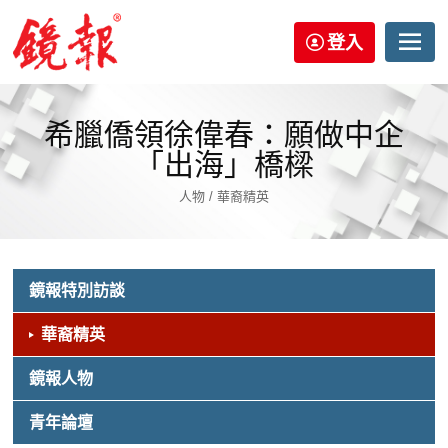
登入
希臘僑領徐偉春：願做中企
「出海」橋樑
人物 / 華裔精英
鏡報特別訪談
華裔精英
鏡報人物
青年論壇