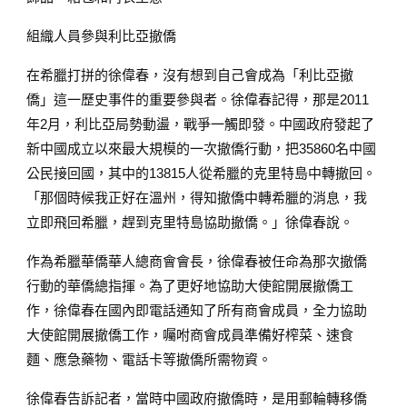
組織人員參與利比亞撤僑
在希臘打拼的徐偉春，沒有想到自己會成為「利比亞撤
僑」這一歷史事件的重要參與者。徐偉春記得，那是2011
年2月，利比亞局勢動盪，戰爭一觸即發。中國政府發起了
新中國成立以來最大規模的一次撤僑行動，把35860名中國
公民接回國，其中的13815人從希臘的克里特島中轉撤回。
「那個時候我正好在溫州，得知撤僑中轉希臘的消息，我
立即飛回希臘，趕到克里特島協助撤僑。」徐偉春說。
作為希臘華僑華人總商會會長，徐偉春被任命為那次撤僑
行動的華僑總指揮。為了更好地協助大使館開展撤僑工
作，徐偉春在國內即電話通知了所有商會成員，全力協助
大使館開展撤僑工作，囑咐商會成員準備好榨菜、速食
麵、應急藥物、電話卡等撤僑所需物資。
徐偉春告訴記者，當時中國政府撤僑時，是用郵輪轉移僑