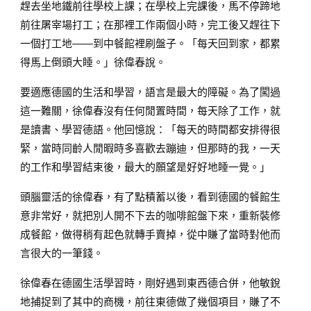
趕去坐地鐵前往學校上課；在學校上完課後，馬不停蹄地
前往屠宰場打工；在那裡工作兩個小時，完工後又趕往下
一個打工地——到中餐館裡刷盤子。「每天回到家，都累
得馬上倒頭大睡。」徐偉春說。
要適應德國的生活和學習，語言是最大的障礙。為了闖過
這一難關，徐偉春沒有任何閒置時間，每天除了工作，就
是讀書、學習德語。他回憶說：「每天的時間都安排得很
緊，當時同齡人閒暇時多喜歡去蹦迪，但那時的我，一天
的工作和學習結束後，最大的願望是好好地睡一覺。」
頭腦靈活的徐偉春，有了點積蓄以後，看到德國的餐館生
意非常好，就把別人開不下去的咖啡館盤下來，重新裝修
成餐館，做得稍有起色就轉手賣掉，從中賺了當時對他而
言很大的一筆錢。
徐偉春在德國生活學習時，剛好遇到東西德合併，他敏銳
地捕捉到了其中的商機，前往東德做了幾個項目，賺了不