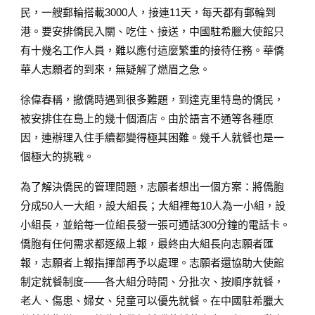
民，一艘郵輪搭載3000人，接連11天，每天都有郵輪到
港。要安排僑民入關、吃住、接送，中國駐希臘大使館只
有十幾名工作人員，難以應付這麼繁重的接待任務。華僑
華人志願者的到來，無疑解了燃眉之急。
徐偉春稱，撤僑時遇到很多難題，到達克里特島的僑民，
被安排住在島上的幾十個酒店。由於語言不通等各種原
因，連辦理入住手續都變得極其困難。幾千人就餐也是一
個極大的挑戰。
為了解決僑民的管理問題，志願者想出一個方案：將僑胞
分成50人一大組，設大組長；大組裡每10人為一小組，設
小組長，並給每一位組長發一張可通話300分鐘的電話卡。
僑胞有任何需求都逐級上報，最終由大組長向志願者匯
報，志願者上報指揮部再予以處理。志願者還協助大使館
制定就餐制度——各大組分時間、分批次、按順序就餐，
老人、傷患、婦女、兒童可以優先就餐。在中國駐希臘大