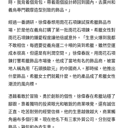
時，我背着個背包，帶着兩個設計師回到國內，去廣州和
義烏專門觀摩造型別致的飾品。」
經過一番調研，徐偉春想用雨花石項鍊試探希臘飾品市
場，於是他在義烏訂購了第一批雨花石項鍊。希臘女性對
雨花石項鍊的鍾愛程度讓他倍感意外。「生意火爆到我都
不敢相信，每週要從義烏運二十噸的貨到希臘，雖然空運
成本很高，但還是有利潤空間。」徐偉春說，用雨花石項
鍊打響希臘飾品市場後，他成了當地有名的飾品商，被當
地人稱為用「石頭換歐元」的中國商人。那時候，他推出
什麼飾品，希臘女士們就戴什麼。他的產品成了希臘女性
潮流的風向標。
憑藉着敢於冒險、勇於創新的個性，徐偉春在希臘站穩了
腳跟，靠着獨特的投資眼光和敏銳的商業嗅覺，還有誠信
正直、吃苦耐勞的經營信條，他的生意越做越大，商業觸
角遍布多個行業。現在他名下有三家外貿公司，分別從事
飾品、箱包和內衣生意。