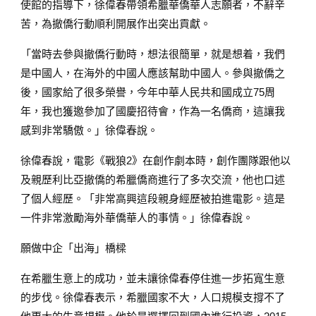
使館的指導下，徐偉春帶領希臘華僑華人志願者，不辭辛
苦，為撤僑行動順利開展作出突出貢獻。
「當時去參與撤僑行動時，想法很簡單，就是想着，我們
是中國人，在海外的中國人應該幫助中國人。參與撤僑之
後，國家給了很多榮譽，今年中華人民共和國成立75周
年，我也獲邀參加了國慶招待會，作為一名僑商，這讓我
感到非常驕傲。」徐偉春說。
徐偉春說，電影《戰狼2》在創作劇本時，創作團隊跟他以
及親歷利比亞撤僑的希臘僑商進行了多次交流，他也口述
了個人經歷。「非常高興這段親身經歷被拍進電影。這是
一件非常激勵海外華僑華人的事情。」徐偉春說。
願做中企「出海」橋樑
在希臘生意上的成功，並未讓徐偉春停住進一步拓寬生意
的步伐。徐偉春表示，希臘國家不大，人口規模支撐不了