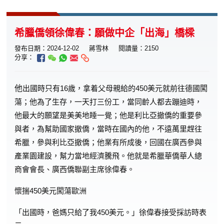
希臘僑領徐偉春：願做中企「出海」橋樑
發布日期：2024-12-02
蔣雪林
閱讀量：2150
分享：
他
出國時只有16歲，拿着父母親給的450美元就前往德國闖
蕩；他為了生存，一天打三份工，當同齡人都去蹦迪時，
他最大的願望是美美地睡一覺；他是利比亞撤僑的重要參
與者，為幫助國家撤僑，當時在國內的他，不遠萬里趕往
希臘，參與利比亞撤僑；他業有所成後，回國在廣西參與
產業園建設，幫力當地經濟騰飛。他就是希臘華僑華人總
商會會長、廣西僑聯副主席徐偉春。
懷揣450美元闖蕩歐洲
「出國時，爸媽只給了我450美元。」徐偉春接受採訪時表