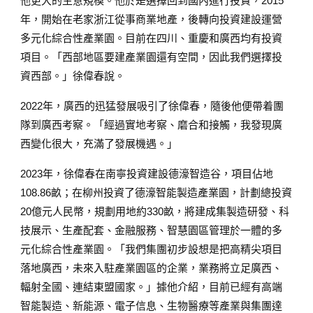
他更大的生意規模。他於是選擇回到國內進行投資，2015
年，開始在老家浙江從事商業地產，後轉向投資建設運營
多元化綜合性產業園。目前在四川、重慶和廣西均有投資
項目。「西部地區要建產業園還有空間，因此我們選擇投
資西部。」徐偉春說。
2022年，廣西的迅猛發展吸引了徐偉春，隨後他便帶着團
隊到廣西考察。「經過實地考察、磨合和接觸，我發現廣
西變化很大，充滿了發展機遇。」
2023年，徐偉春在南寧投資建設德濠智造谷，項目佔地
108.86畝；在柳州投資了德濠智能製造產業園，計劃總投資
20億元人民幣，規劃用地約330畝，將建成集製造研發、科
技展示、生產配套、金融服務、智慧園區管理於一體的多
元化綜合性產業園。「我們集團初步設想是把高精尖項目
落地廣西，未來入駐產業園區的企業，業務將立足廣西、
輻射全國、連結東盟國家。」據他介紹，目前已經有高端
智能製造、新能源、電子信息、生物醫療等產業與集團達