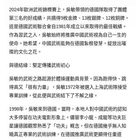
2024年歐洲武術錦標賽上，吳敏帶領的德國隊取得了團體
第三名的好成績，共摘得9枚金牌、13枚銀牌、12枚銅牌，
這是德國武術聯合會自1981年成立以來取得的最佳戰績。
作為習武之人，吳敏始終將推廣中國武術視為自己一生的
使命。她希望，中國武術能夠在德國紮根發芽，綻放出璀
璨的文化之花。
與德結緣：堅定傳播武術初心
吳敏的武術之路起源於體操運動員背景。因為跑得快、跳
得高又「很有力量」，吳敏1972年被選入上海武術隊接受
專業訓練，從此便與武術結下了不解之緣。
1998年，吳敏來到德國。當時，本地人對中國武術的認知
大多停留在功夫電影形象上。儘管李小龍、成龍等功夫巨
星讓德國觀眾熟悉了「功夫」概念，但在德國幾乎無人知
曉真正專業的武術訓練，在德國推廣武術更顯得任重道