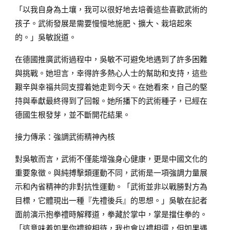
「以我自身為土壤，我可以很好地去培養這些喜歡武術的
孩子。武術發展是需要慢慢地施肥、擴大、栽培起來
的。」吳敏說道。
在德國推廣武術過程中，吳敏不可避免地遇到了許多困難
與挑戰。她坦言，幸得許多熱心人士的幫助和支持，這些
艱辛與幸福共同支撐着她走到今天。在她看來，自己的堅
持與奉獻最終得到了回報。她所播下的武術種子，已經在
德國生根發芽，並不斷開花結果。
接力傳承：強調武術精神內核
對吳敏而言，武術不僅能增強身心健康，更是中國文化的
重要象徵。與純搏擊類運動不同，武術是一項強調力量展
示和內省精神的非對抗性運動。「武術並非以戰勝對方為
目標，它體現出一種『先禮後兵』的思想。」吳敏在記者
面前演示抱拳禮時解釋道，拳藏於掌中，掌是擋住拳的。
「這意味着如果你禮貌相待，我也會以禮相還，但如果遇