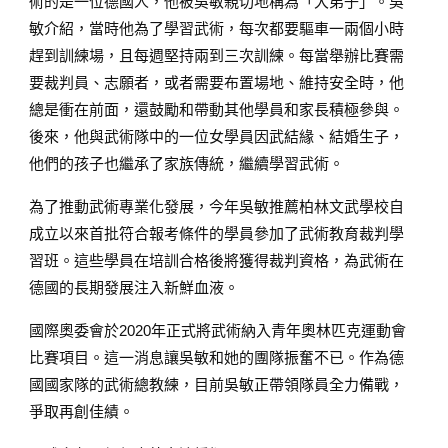
術的是一位德國人，他被吳敏親切地稱為「大弟子」。吳
敏介紹，當時他為了學習武術，每次都要驅車一兩個小時
趕到訓練場，且每週堅持兩到三次訓練。每當舉辦比賽需
要裁判員、志願者，或者需要布置場地、維持安全時，他
總是衝在前面，還鼓勵和帶動其他學員和家長積極參與。
後來，他與武術隊中的一位女學員因武結緣、結婚生子，
他們的孩子也繼承了家族傳統，繼續學習武術。
為了推動武術專業化發展，今年吳敏推薦柏林文武學校自
成立以來首批符合報考條件的學員參加了武術教育裁判學
習班。這些學員在培訓合格後將獲得裁判資格，為武術在
德國的長期發展注入新鮮血液。
國際奧委會於2020年正式將武術納入青年奧林匹克運動會
比賽項目。這一消息讓吳敏和她的團隊振奮不已。作為德
國國家隊的武術總教練，目前吳敏正帶領隊員全力備戰，
爭取再創佳績。