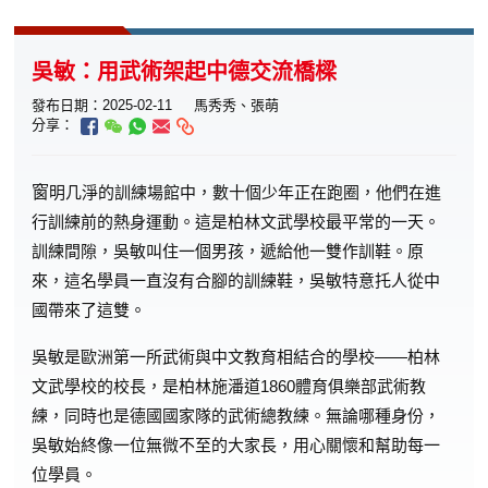
吳敏：用武術架起中德交流橋樑
發布日期：2025-02-11
馬秀秀、張萌
分享：
窗
明几淨的訓練場館中，數十個少年正在跑圈，他們在進
行訓練前的熱身運動。這是柏林文武學校最平常的一天。
訓練間隙，吳敏叫住一個男孩，遞給他一雙作訓鞋。原
來，這名學員一直沒有合腳的訓練鞋，吳敏特意托人從中
國帶來了這雙。
吳敏是歐洲第一所武術與中文教育相結合的學校——柏林
文武學校的校長，是柏林施潘道1860體育俱樂部武術教
練，同時也是德國國家隊的武術總教練。無論哪種身份，
吳敏始終像一位無微不至的大家長，用心關懷和幫助每一
位學員。