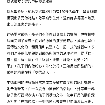
以武會友：架起中德交流橋樑
據吳敏介紹，柏林文武學校目前有120多名學生，學員群體
呈現出多元化特點。除華裔學生外，還有許多德國本地及
來自混血家庭的孩子。
通過學習武術，孩子們不僅得到身體上的鍛煉，更在精神
層面受到了歷練。而對於德國的孩子們來說，武術也是中
國傳統文化的一種實踐和表達。在一招一式的練習中，學
員們潛移默化地領悟到武術所蘊含的深厚哲理，從「仁、
義、禮、智、信」到「堅韌、正義、謙遜、勤勞、和
平」，孩子們內化於心，外化於行。正如吳敏所強調的，
武術的精髓在於「以德育人」。
中德兩國的傳統節日常常成為吳敏推廣武術的絕佳機會。
她告訴筆者，在一次慶祝中國春節的活動中，她帶着一群
孩子進行武術表演。孩子們精力充沛、氣宇軒昂的動作深
深打動了在場觀眾。一對德國老夫妻在他們表演結束後走