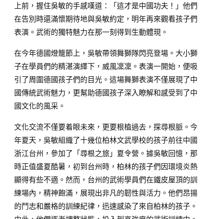
上前，握住吳敏的手感嘆道：「這才是中國功夫！」他們
在告別時還滿懷期待地與吳敏約定，明年再來觀看孩子們
表演。武術的獨特魅力在那一刻得到生動體現。
在今年德國燈籠節上，吳敏帶領舞獅隊閃亮登場。大小獅
子在學員們的精湛演繹下，威風凜凜。表演一開始，便吸
引了周圍德國孩子們的目光。這場舞獅表演不僅展現了中
國傳統武術魅力，更幫助德國孩子深入瞭解和感受到了中
國文化的風采。
文化交流不僅要着眼未來，更要根植過去，探尋根脈。今
年夏天，吳敏組織了十幾位柏林文武學校的孩子前往中國
浙江台州，參加了「尋根之旅」夏令營。據吳敏回憶，那
時正值盛夏酷暑，初到台州時，柏林的孩子們因環境炎熱
顯得有些不適。然而，台州的武術學員們在鐵皮屋頂的訓
練場內，精神飽滿，展現出非凡的韌性與活力。他們昂揚
的鬥志和嚴格的訓練紀律，迅速感染了來自柏林的孩子。