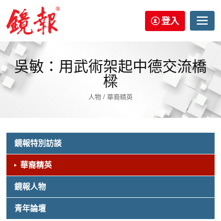
登入
吳敏：用武術架起中德交流橋
樑
人物 / 華裔精英
鏡報特別訪談
華裔精英
鏡報人物
青年論壇