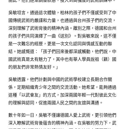
由此，他們逐漸調整狀態，投入到高強度的武術訓練中。
吳敏坦言，通過這次體驗，柏林的孩子們不僅感受到了中
國傳統武術的嚴謹和力量，也通過與台州孩子們的交流，
深刻理解了武術背後的精神內涵。離別之際，德國和台州
的孩子們共同演繹了一曲《送別》。對吳敏來說，這不僅
是一次難忘的經歷，更是一次文化認同與情感互動的聯
結。她感慨道：「孩子們回來後都深感觸動，他們說，中
國武術真是太有魅力了，其中也有華人學員說祖（籍）國
的朋友們非常熱情友好。」
吳敏透露，他們計劃與中國的武術學校建立長期合作關
係，定期組織青少年之間的交流活動。她希望，能夠通過
這種「以武會友」的方式，加深兩國年輕一代對彼此文化
的理解與認同，促進兩國人民之間的友誼與溝通。
數十年如一日，吳敏不僅讓德國人愛上武術，更引領他們
深入瞭解武術背後蘊含的精神內涵。在吳敏的努力下，武