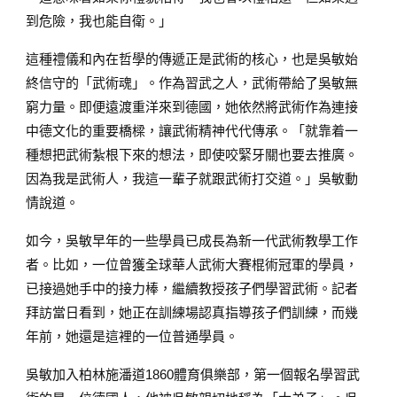
到危險，我也能自衛。」
這種禮儀和內在哲學的傳遞正是武術的核心，也是吳敏始
終信守的「武術魂」。作為習武之人，武術帶給了吳敏無
窮力量。即便遠渡重洋來到德國，她依然將武術作為連接
中德文化的重要橋樑，讓武術精神代代傳承。「就靠着一
種想把武術紮根下來的想法，即使咬緊牙關也要去推廣。
因為我是武術人，我這一輩子就跟武術打交道。」吳敏動
情說道。
如今，吳敏早年的一些學員已成長為新一代武術教學工作
者。比如，一位曾獲全球華人武術大賽棍術冠軍的學員，
已接過她手中的接力棒，繼續教授孩子們學習武術。記者
拜訪當日看到，她正在訓練場認真指導孩子們訓練，而幾
年前，她還是這裡的一位普通學員。
吳敏加入柏林施潘道1860體育俱樂部，第一個報名學習武