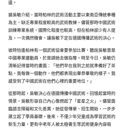
遠。
據吳敏介紹，當時柏林的武術活動主要以東南亞傳統拳種
為主，缺乏專業程度較高的武術教練。儘管那時中國武術
訓練專業系統，國際化程度也較高，但在柏林卻少有人提
及。一次偶然機會，讓吳敏下定在德國傳播武術的決心。
彼時恰逢柏林有一個武術協會要參加比賽，聽說吳敏曾是
中國專業運動員，於是請她去做指導。時至今日，吳敏仍
清晰記得當時的畫面：「他們早在我到之前就準備好了茶
點。我每做一個動作，他們都表現出畢恭畢敬的樣子。我
感受到了中國武術在他們心裡的重要地位。」
從那時起，吳敏決心在德國傳播中國武術。回憶起當時的
情景，吳敏形容自己內心像燃起了「星星之火」。儘管面
臨語言障礙和文化差異，她從發傳單、招生開始，一步步
建立起了學員基礎。後來，不僅少年兒童成為學習武術的
新生力量，更有中老年人被太極養生等武術健身內容吸