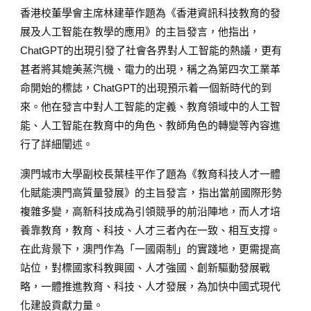
香港校董學會主席林建華作題為《香港資訊科技教育的發
展及人工智能在教學的應用》的主旨發言，他指出，
ChatGPT的出現引發了社會各界對人工智能的熱議，更有
甚者將其媲美蒸汽機、電力的出現，稱之為第四次工業革
命開始的標誌，ChatGPT的出現預示着一個新時代的到
來。他在發言中對人工智能的定義、教育領域中的人工智
能、人工智能在教育中的角色、教師角色的轉變等內容進
行了詳細闡述。
澳門城市大學副校長葉桂平作了題為《教育科技人才一體
化賦能澳門高質量發展》的主旨發
言，
指出當前國際形勢
複雜多變，高新科技成為引領競爭的前沿陣地，而人才培
養靠教育，教育、科技、人才三者內在一致、相互支撐。
在此背景下，澳門作為「一國兩制」的實踐地，更需提高
站位，對標國家科教興國、人才強國、創新驅動發展戰
略，一體推進教育、科技、人才發展，為加快中國式現代
化建設貢獻力量。