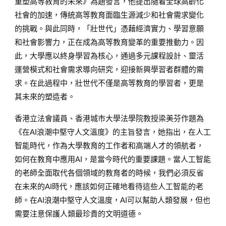
重塑高等教育的未來》為題發言，他提出隨着全球高齡化
社會的加速，傳統高等教育面臨生源減少和社會需求變化
的挑戰。與此同時，「壯世代」憑藉經濟實力、學習意願
和社會影響力，正在成為高等教育變革的重要推動力。因
此，大學應以終身學習為核心，通過多元課程設計、靈活
運營模式和社會需求導向研究，迎接新興學習者群體的需
求。在此過程中，壯世代不僅是高等教育的學習者，更是
其未來的塑造者。
香港立法會議員、香港城市大學法學院教授梁美芬作題為
《在AI浪潮中堅守人文溫度》的主旨發言，她指出，在人工
智能時代，作為大學教育的工作者和高端人才的領航者，
如何在教育中應用AI，是當今時代的重要課題。當人工智能
的老師全面取代各個領域的教育者的時候，我們必須反省
在未來的AI時代，應該如何正確地看待這些人工智能的老
師。在AI浪潮中堅守人文溫度，AI可以幫助人類發展，但也
需要注意保護人類最珍貴的文明道德。