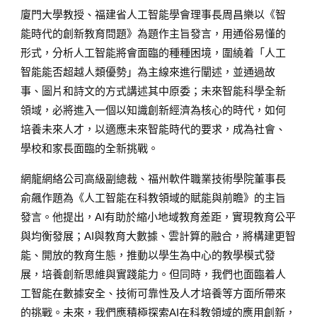
廈門大學教授、福建省人工智能學會理事長周昌樂以《智
能時代的創新教育問題》為題作主旨發言，用通俗易懂的
形式，分析人工智能將會面臨的種種困境，圍繞着「人工
智能能否超越人類優勢」為主線來進行闡述，並通過故
事、圖片和詩文的方式講述其中原委；未來智能科學全新
領域，必將進入一個以知識創新經濟為核心的時代，如何
培養未來人才，以適應未來智能時代的要求，成為社會、
學校和家長面臨的全新挑戰。
網龍網絡公司高級副總裁、福州軟件職業技術學院董事長
俞飆作題為《人工智能在科教領域的賦能與前瞻》的主旨
發言。他提出，AI有助於縮小地域教育差距，實現教育公平
與均衡發展；AI與教育大數據、雲計算的融合，將構建更智
能、開放的教育生態，推動以學生為中心的教學模式發
展，培養創新思維與實踐能力。但同時，我們也面臨着人
工智能在數據安全、技術可靠性及人才培養等方面所帶來
的挑戰。未來，我們應積極探索AI在科教領域的應用創新，