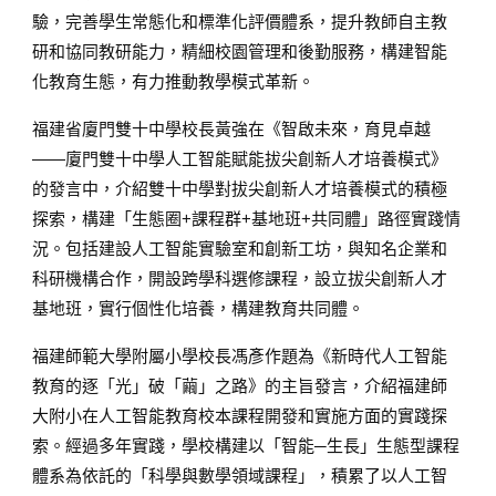
驗，完善學生常態化和標準化評價體系，提升教師自主教
研和協同教研能力，精細校園管理和後勤服務，構建智能
化教育生態，有力推動教學模式革新。
福建省廈門雙十中學校長黃強在《智啟未來，育見卓越
——廈門雙十中學人工智能賦能拔尖創新人才培養模式》
的發言中，介紹雙十中學對拔尖創新人才培養模式的積極
探索，構建「生態圈+課程群+基地班+共同體」路徑實踐情
況。包括建設人工智能實驗室和創新工坊，與知名企業和
科研機構合作，開設跨學科選修課程，設立拔尖創新人才
基地班，實行個性化培養，構建教育共同體。
福建師範大學附屬小學校長馮彥作題為《新時代人工智能
教育的逐「光」破「繭」之路》的主旨發言，介紹福建師
大附小在人工智能教育校本課程開發和實施方面的實踐探
索。經過多年實踐，學校構建以「智能─生長」生態型課程
體系為依託的「科學與數學領域課程」，積累了以人工智