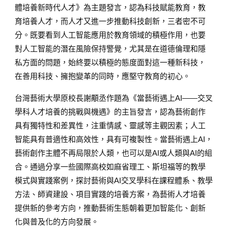
體培養新時代人才》為主題發言，認為科技賦能教育，教
育培養人才，而人才又進一步推動科技創新，三者密不可
分。既要看到人工智能應用於教育領域的積極作用，也要
對人工智能的潛在風險保持警覺，尤其是在道德倫理和隱
私方面的問題，始終要以積極的態度面對這一種新科技，
在善用科技、擁抱變革的同時，應堅守教育的初心。
台灣藝術大學原校長謝顒丞作題為《當藝術遇上AI——交叉
學科人才培養的挑戰與機遇》的主旨發言，認為藝術創作
具有獨特性和差異性，注重情感、靈感等主觀因素；人工
智能具有普適性和高效性，具有可複製性。當藝術遇上AI，
藝術創作主體不再局限於人類，也可以是AI或人類與AI的組
合。通過分享一些國際高校如麻省理工、斯坦福等的教學
模式與實踐案例，探討藝術與AI交叉學科在課程體系、教學
方法、師資建設、項目實踐的培養方案，為藝術人才培養
提供新的參考方向，推動藝術生態朝着更加智能化、創新
化與普及化的方向發展。