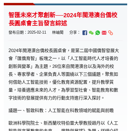
智匯未來才聚創新──2024年閩港澳台僑校
長圓桌會主旨發言綜述
發布日期：2025-02-11
林岫聞
分享：
2
024年閩港澳台僑校長圓桌會，是第二屆中國僑智發展大
會「匯僑育智」板塊之一，以「人工智能時代人才培養的
創新與變革」為主題，26位來自閩港澳台以及海外的校
長、專家學者、企業負責人等圍繞以下三個議題，聚焦如
何借助人工智能技術，優化教育資源配置，提升教學質
量，培養適應未來的人才，為學習型社會、智能教育和數
字技術的發展提供有力的行動支持進行深入探討。
議題一、智啟科教：人工智能在科教領域的賦能與前瞻
歐洲科學院院士、新西蘭坎特伯雷大學教授趙丹以《人工
智能與高等教育的未來——趨勢與展望》為題，詳細介紹