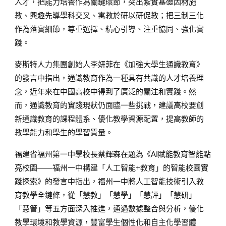
人才，把能力培養作為關鍵環節，突出紮實基礎因材施
教、興趣先導學科交叉、寓教於研以研促教；把三制三化
作為落實細節，尊重選擇、精心引導、注重協同、強化實
踐。
麥斯特人力集團創始人李妍菲在《加強大學生通識教育》
的發言中指出，通識教育作為一種具有共識的人才培養理
念，近年來在中國高校中得到了廣泛的關注和實踐。然
而，通識教育的實踐現狀仍面臨一些挑戰，建議高校要創
新通識教育的課程體系、優化教學資源配置，提高教師的
教學能力和學生的學習質量。
福建省福州第一中學校長蔡輝森在題為《AI賦能教育智能點
亮校園——福州一中構建「人工智能+教育」的智能校園實
踐探索》的發言中指出，福州一中將人工智能技術引入教
育教學全鏈條，從「慧教」「慧學」「慧評」「慧研」
「慧管」等五方面深入推進，通過數據整合與分析，優化
教學環境和教學資源，豐富學生個性化和自主化學習體