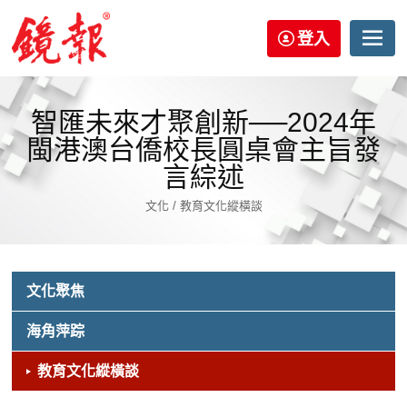
登入
智匯未來才聚創新──2024年
閩港澳台僑校長圓桌會主旨發
言綜述
文化 / 教育文化縱橫談
文化聚焦
海角萍踪
教育文化縱橫談