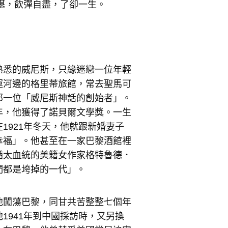
不堪，飲彈自盡，了卻一生。
熟悉的威尼斯，只緣迷戀一位年輕
運河邊的格里蒂旅館，常去聖馬可
那一位「威尼斯神話的創始者」。
年，他獲得了諾貝爾文學獎。一生
1921年冬天，他就跟新婚妻子
幸福」。他甚至在一家巴黎酒館裡
猶太血統的美籍女作家格特魯德．
們都是垮掉的一代」。
他闖蕩巴黎，同甘共苦整整七個年
1941年到中國採訪時，又另換