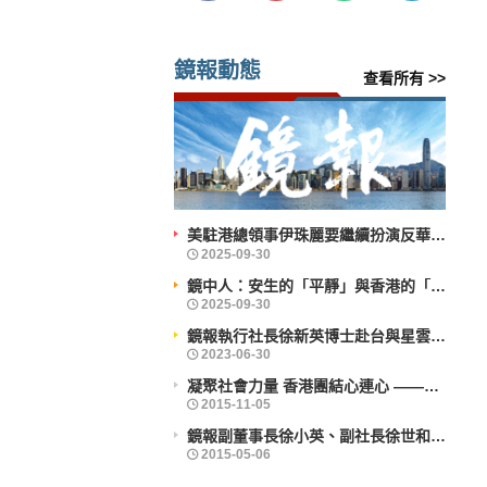
鏡報動態
查看所有 >>
美駐港總領事伊珠麗要繼續扮演反華鷹派角色？
鏡中人：安生的「平靜」與香港的「前行」
鏡報執行社長徐新英博士赴台與星雲大師會晤
凝聚社會力量 香港團結心連心 ——企業社會責任活力香港成就動力研討會舉辦
鏡報副董事長徐小英、副社長徐世和博士出席義工活動