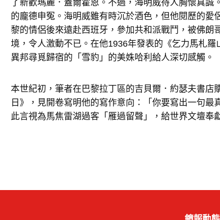
了新歡瑪麗．蓋爾霍恩。不過，海明威待人胸懷真誠
的龐德申冤。海明威雖有時沉於酒色，但他閱歷的愛
黎的情侶後來遠赴西班牙，參加共和派戰鬥，被佛朗
境，令人激動不已。在他1936年發表的《乞力馬札
異邦尋覓歸宿的「雪豹」的美姝哈利給人深切感觸。
本世紀初，筆者在巴黎拉丁區的吉貝爾．約瑟夫書店
日》，見開卷寫明他的寫作意向：「你要寫出一句最
此言視為馬焦雷湖過客「雁過留聲」，給世界文壇奉
鏡報動態