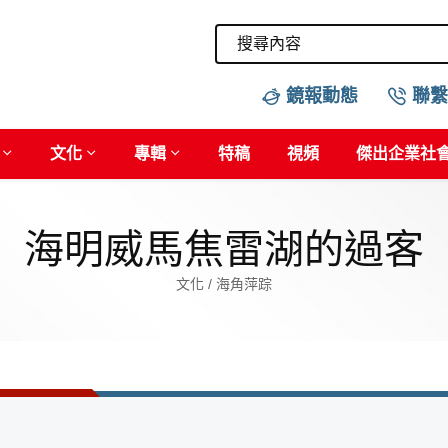
鏡報動態
聯繫
文化
專輯
特稿
視頻
傑出企業社
海明威馬焦雷湖的過客
文化 / 海角萍踪