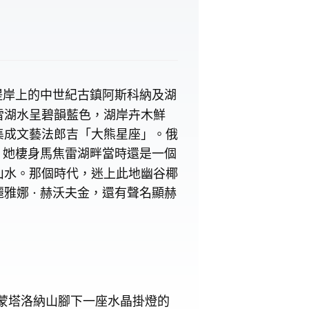
堤岸上的中世紀古鎮阿斯科納及湖
雷湖水呈碧韻藍色，湖岸卉木鮮
集成文藝法郎吉「大熊星座」。俄
。她棲身馬焦雷湖畔當時還是一個
山水。那個時代，迷上此地幽谷椰
麗雅娜
赫沃夫金，還有聲名顯赫
．
湖蒙塔洛納山腳下一座水晶掛燈的