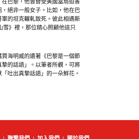
。在巴黎，他曾替受美國當局迫害
侶，絕非一般女子。比如，他在巴
哥軍的坦克輾軋致死。彼此相遇斯
羅山雪》裡，那位精心照顧他這只
購買海明威的遺著《巴黎是一個節
真摯的話語」。以筆者所觀，可將
獻「吐出真摯話語」的一朵鮮花。
聯繫我們
加入我們
關於我們