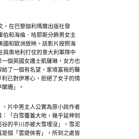
法文，在巴黎伽利瑪爾出版社發
．庫伯和海倫．哈耶斯分飾男女主
在美國和歐洲放映。該影片按照海
時在與奧地利打仗的意大利軍隊中
求一個英國女護士凱薩琳，女方也
嫁給了一個有名望，家境富裕的醫
亨利已對伊寒心，拒絕了女子的情
夢闌珊」。
》，片中男主人公實為原小說作者
道：「白雪覆蓋大地，幾乎延伸到
河谷的平川亦被大雪埋沒」。雪泥
威是個「雲遊俠客」，所到之處皆