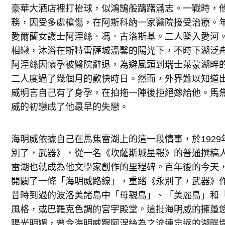
豪華大酒店裡打枱球，似鴻鵠般躊躇滿志。一戰時，
務，因受多處槍傷，在阿斯科納一家醫院接受治療。
愛爾蘭女護士阿涅絲．馮．古洛斯基。二人墜入愛河
相戀，沐浴在斯特雷薩城溫馨的陽光下，不時下湖泛
阿涅絲因懷孕被醫院辭退，為避風頭到瑞士萊蒙湖畔
二人度過了幾個月的歡快時日。然而，外界難以知道
威明言自己有了身孕，在拍拖一陣後拒絕嫁給他。馬
威的初戀成了他最早的失戀。
海明威依據自己在馬焦雷湖上的這一段情事，於192
別了，武器》，從一名《坎薩斯城星報》的普通撰稿
雷湖也就成為他文學家創作的里程碑。百年後的今天
開闢了一條「海明威路線」，重踏《永別了，武器》
昔時到過的波洛美諸島中「母親島」、「美麗島」和
風格，或巴羅克色調的宮宇殿堂。這批海明威的擁躉
陽光明媚，曾令海明威跟阿涅絲為之流連忘返的湖畔