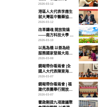
勢，香港醫療創新、
2026-03-12
教育與醫療旅遊大有
港區人大代表李應生
可為
就大灣區中醫藥協同
發展提出具體建議 倡
2026-03-12
成立專責政策委員會
改革鑄魂 開放致遠
破解制度瓶頸
——南方科技大學 中
國高等教育改革的範
2026-03-10
本
以馬為橋 以善為紐
服務國家發展大局
——香港鏡報專訪全
2026-03-08
國政協常委、香港賽
鏡報帶你看兩會 |全
馬會主席廖長江
國人大代表陳東海：
以台創園為載體，打
2026-03-07
造兩岸農業融合發展
鏡報帶你看兩會 | 福
示範樣板
建代表團舉行開放團
組會議
2026-03-07
霍啟剛提九項建議聚