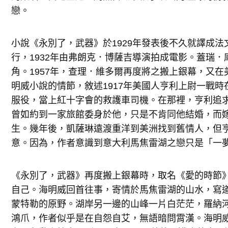
戀。
小說《永別了，武器》於1929年發表後不久就譯成
行，1932年由弗朗克．博薩吉導演拍成電影。蓋瑞
角。1957年，查理．維多爾再度將之搬上銀幕，又
明威小說的情節，敘述1917年美國人亨利上尉一戰
服役，當上紅十字會的救護車司機。在那裡，亨利追
曾如約到一家旅館委身於他，只是不肯同他結婚，而
生。幾年後，凱薩琳遠渡重洋到美洲找到舊情人，但
意。因為，作者意識到意大利馬焦雷湖之戀只是「一
《永別了，武器》再度搬上銀幕時，取名《愛的時節
自己。海明威回首往事，寄情於馬焦雷湖的山水，寫
蒙特勒的原野。湖岸另一邊的山峰一片白茫茫，羅納
鴻爪，作者似乎是在自怨自艾，無語暗問霄漢。海明