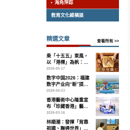
海角萍踪
教育文化縱橫談
精選文章
查看所有 >>
乘「十五五」東風，
以「港標」為帆：香
港如何引領中醫藥高
2026-05-17
質量出海
数字中国2026：福建
数字产业向“新”提
“质”——写在第九届
2026-04-23
数字中国建设峰会召
香港藝術中心隆重宣
开前夕
布「珍藏香港」藝術
博覽將於「藝術三
2026-03-16
月」盛大登場
林順潮：發揮「背靠
祖國、聯通世界」優