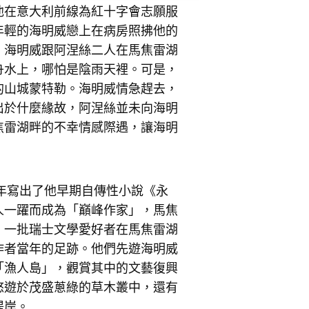
他在意大利前線為紅十字會志願服
年輕的海明威戀上在病房照拂他的
。海明威跟阿涅絲二人在馬焦雷湖
舟水上，哪怕是陰雨天裡。可是，
的山城蒙特勒。海明威情急趕去，
出於什麼緣故，阿涅絲並未向海明
焦雷湖畔的不幸情感際遇，讓海明
9年寫出了他早期自傳性小說《永
人一躍而成為「巔峰作家」，馬焦
，一批瑞士文學愛好者在馬焦雷湖
作者當年的足跡。他們先遊海明威
「漁人島」，觀賞其中的文藝復興
悠遊於茂盛蔥綠的草木叢中，還有
堤岸。