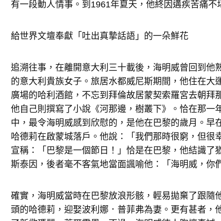
有一段動人情事。到1961年夏天，他終因遘疾苦痛
給世界文壇奉獻「吐出真摯話語」的一朵鮮花
追溯往事，在離開意大利三十載後，海明威曾回到他
的意大利貴族女子。旅居水都威尼斯期間，他住在大
廣場的哈利酒館，不忘到拜倫故居蒙契索羅宮去朝拜
他自己則撰寫了小說《河那邊，樹叢下》。恰在那一
中，最令海明威感到欣慰的，是他在巴黎的歲月。早在
哈德莉在啟蒙城落戶。他說：「我們那時很窮，但很
宣稱：「巴黎是一個節日！」恰是在巴黎，他結識了
斯泰因，後者毫不客氣地當面諷喻他：「海明威，你
確實，海明威當時在巴黎放浪形骸，輕易拋棄了跟隨
頭的哈德莉，迎娶波利娜．普菲弗為妻。更有甚者，他