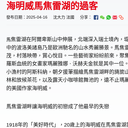
海明威馬焦雷湖的過客
發布日期：2025-04-16
沈大力 法國
分享：
焦雷湖在阿爾卑斯山中伸展，北端深入瑞士境內，
馬
中的波洛美諸島乃是歐洲馳名的山水秀麗勝景。馬焦
茂，村落映帶，賞心悅目。一些藝術家紛紛前來，聚
羅斯血統的女畫家瑪麗雅娜
沃赫夫金就是其中一位
．
小漁村的阿斯科納，朝夕援筆描繪馬焦雷湖畔的旖旎
林和放候茶花，以及露天小咖啡館舞池的，遠不止瑪
的美國作家海明威。
馬焦雷湖畔讓海明威的初戀成了他最早的失戀
1918年的「美好時代」，20歲上的海明威在馬焦雷