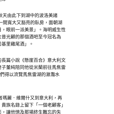
年秋天由此下到湖中的波洛美諸
一間寬大又豁亮的臥房，面朝湖
日，眼前一派美景」。海明威生性
往昔光顧的那個酒吧至今冠名為
岱基里雞尾酒」。
的長篇小說《懸崖百合》意大利文
妻子董純陪同他從米蘭前往馬焦雷
我們得以流覽馬焦雷湖的瀲灩水
記者瑪麗．維爾什又到意大利，再
」貴族名錄上留下「一個老顧客」
影，讓他憶及那場終生難忘的失