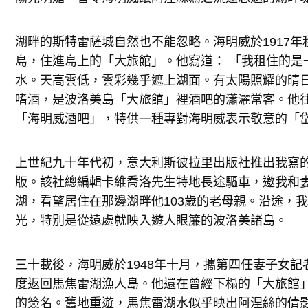
湖畔的斯特雷薩城自然也不能忽略。海明威於1917
島，住進島上的「大旅館」。他寫道： 「我租住的是
水。天高雲低，雲彩幾乎遮上湖面。有太陽照耀的晴
嗜酒，是波洛美島「大旅館」裡酒吧的瀟灑常客。他
「海明威酒吧」，特供一種專對海明威表示敬意的「
上世紀九十年代初，意大利斯彼拉里出版社推出我寫
版。該社總編輯卡維喬洛先生特地長途驅車，邀我和
湖，看望居住在那邊湖畔他103歲的老母親。沿途，
光，特別是從遠處就映入遊人眼簾的波洛美諸島。
三十載後，海明威於1948年十月，攜第四任妻子女
度返回馬焦雷湖漁人島。他還在曾經下榻的「大旅館
的簽名。舊地重遊，馬焦雷湖水似乎映出阿涅絲的倩