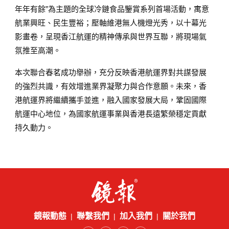
年年有餘”為主題的全球冷鏈食品鑒賞系列首場活動，寓意
航業興旺、民生豐裕；壓軸維港無人機燈光秀，以十幕光
影畫卷，呈現香江航運的精神傳承與世界互聯，將現場氣
氛推至高潮。
本次聯合春茗成功舉辦，充分反映香港航運界對共謀發展
的強烈共識，有效增進業界凝聚力與合作意願。未來，香
港航運界將繼續攜手並進，融入國家發展大局，鞏固國際
航運中心地位，為國家航運事業與香港長遠繁榮穩定貢獻
持久動力。
鏡報動態
聯繫我們
加入我們
關於我們