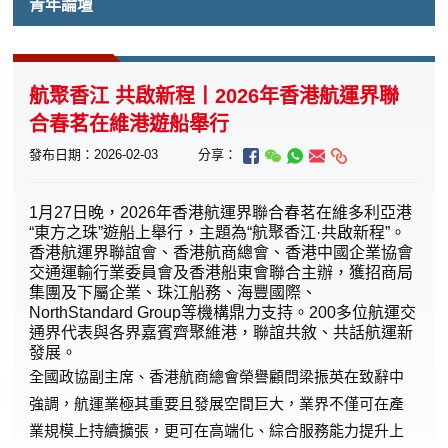
青年論壇
航聚香江 共啟新程丨2026年香港航運界聯
合春茗在維港遊船舉行
發布日期：2026-02-03
分享：
1月27日晚，2026年香港航運界聯合春茗在維多利亞港
“東方之珠”遊船上舉行，主題為“航聚香江·共啟新程”。
香港航運界聯誼會、香港航商總會、香港中國企業協會
交通運輸行業委員會及香港船東會聯合主辦，獲招商局
集團及下屬企業、珠江船務、海豐國際、
NorthStandard Group等機構鼎力支持。200多位航運交
通界代表與各界嘉賓齊聚維港，聯誼共敘、共話航運新
發展。
全國政協副主席、香港航商總會榮譽顧問梁振英在致辭中
強調，航運業極其重要且發展空間巨大，業界不僅可在產
業規模上持續擴張，更可在高端化、綜合服務能力提升上