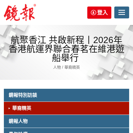
登入
航聚香江 共啟新程丨2026年
香港航運界聯合春茗在維港遊
船舉行
人物 / 華裔精英
鏡報特別訪談
華裔精英
鏡報人物