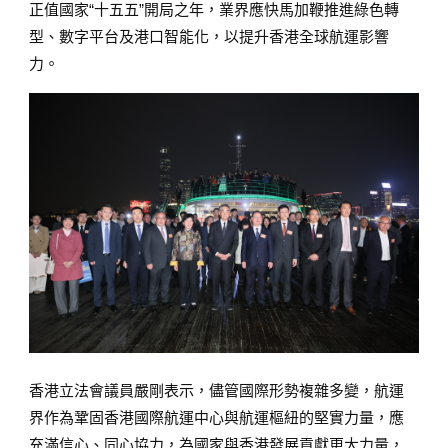
正值國家“十五五”開局之年，業界應快馬加鞭推進綠色轉
型、數字平台及港口智能化，以提升香港全球航運影響
力。
香港立法會議員嚴剛表示，儘管國際形勢複雜多變，航運
界作為鞏固香港國際航運中心與航運樞紐的堅實力量，應
充滿信心、同心協力，為國家與香港發展貢獻更大力量，