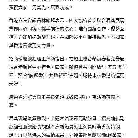
預祝大家一馬當先、馬到功成。
香港立法會議員林銘鋒表示，四大協會首次聯合春茗展現
業界同心同德、攜手前行的決心；唯有團結合作、優勢互
補，方能加速轉型升級、在國際競爭中保持領先，為國家
與香港貢獻更大力量。
招商輪船總經理王永新指出，在船上聯合舉辦春茗充分展
現香港航運中心特色，四家主辦協會共同開啟“十五五”新征
程，契合“航聚香江·共啟新程”主題，期待未來香港航運更
美好。
廣東省港航集團董事長張道武致歡迎辭，為活動拉開序
幕。
春茗現場氣氛熱烈，主題表演環節亮點紛呈：招商輪船副
總經理兼總船長胡斌率高級船員獻上海員時裝秀與詩朗
誦，展現航海人的豪情風采；外運集運呈獻以“航通萬家，