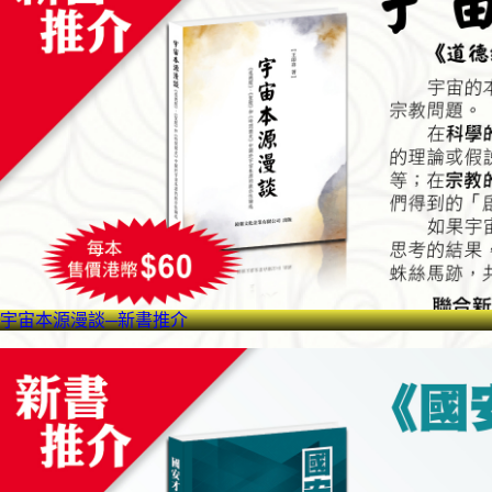
宇宙本源漫談─新書推介