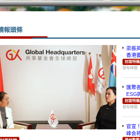
鏡報頭條
梁振
章」
全國
封面特稿
發布時間:
匯聚
ES
報基
封面特稿
發布時間:
官宣