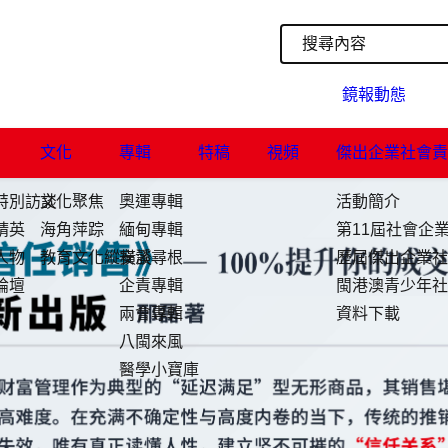
鏡報動態
聯繫
文化
專輯
特稿
視頻
傑出企業社