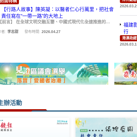
设峰
封面特稿
日在
【行路人故事】陳英凝：以醫者仁心行萬里，
神州動態
把社會責任寫在“一帶一路”的大地上
2026.03.2
【前言】 在全球文明交融互鑒、中國式現代化全速推進的當下，社會責任不再是一句口號，而是千萬個默默行動的選擇，...
福建
作者:
李志甜
發布時間:
2026.04.27
举行
港澳政經
2026.03.1
主辦活動