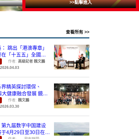
>>點擊進入
查看所有 >>
英： 跳出「港澳專
 香港要在「十五五」
大棋盤中主動請纓
作者:
高級記者 魏文鵬
2026.04.03
各界精英探討環保、
G與大健康融合發展 鏡
金專題論壇順利舉行
作者:
魏文鵬
2026.03.30
！第九届数字中国建