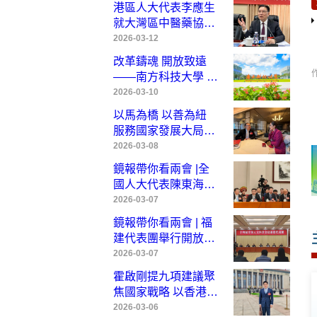
教育與醫療旅遊大有
港區人大代表李應生
可為
就大灣區中醫藥協同
發展提出具體建議 倡
2026-03-12
成立專責政策委員會
改革鑄魂 開放致遠
破解制度瓶頸
——南方科技大學 中
國高等教育改革的範
2026-03-10
本
以馬為橋 以善為紐
服務國家發展大局
——香港鏡報專訪全
2026-03-08
國政協常委、香港賽
鏡報帶你看兩會 |全
馬會主席廖長江
國人大代表陳東海：
以台創園為載體，打
2026-03-07
造兩岸農業融合發展
鏡報帶你看兩會 | 福
示範樣板
建代表團舉行開放團
組會議
2026-03-07
霍啟剛提九項建議聚
焦國家戰略 以香港優
勢服務民航發展助力
2026-03-06