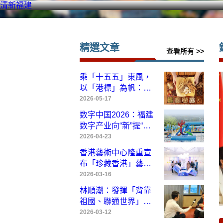
清新福建
精選文章
查看所有 >>
乘「十五五」東風，
以「港標」為帆：香
港如何引領中醫藥高
2026-05-17
質量出海
数字中国2026：福建
数字产业向“新”提
“质”——写在第九届
2026-04-23
数字中国建设峰会召
香港藝術中心隆重宣
开前夕
布「珍藏香港」藝術
博覽將於「藝術三
2026-03-16
月」盛大登場
林順潮：發揮「背靠
祖國、聯通世界」優
勢，香港醫療創新、
2026-03-12