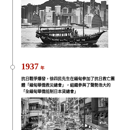
1937
年
抗日戰爭爆發，徐四民先生在緬甸參加了抗日救亡團
體「緬甸華僑救災總會」，組織參與了聲勢浩大的
「全緬甸華僑抵制日本貨總會」