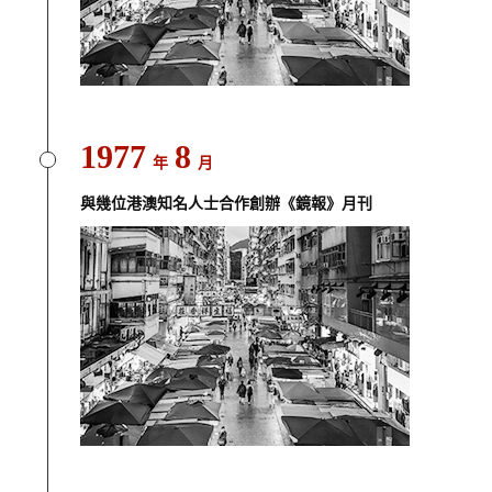
1977
8
年
月
與幾位港澳知名人士合作創辦《鏡報》月刊