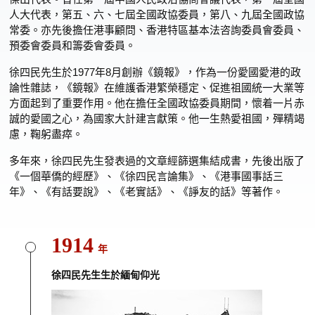
人大代表，第五、六、七屆全國政協委員，第八、九屆全國政協
常委。亦先後擔任港事顧問、香港特區基本法咨詢委員會委員、
預委會委員和籌委會委員。
徐四民先生於1977年8月創辦《鏡報》，作為一份愛國愛港的政
論性雜誌，《鏡報》在維護香港繁榮穩定、促進祖國統一大業等
方面起到了重要作用。他在擔任全國政協委員期間，懷着一片赤
誠的愛國之心，為國家大計建言獻策。他一生熱愛祖國，殫精竭
慮，鞠躬盡瘁。
多年來，徐四民先生發表過的文章經篩選集結成書，先後出版了
《一個華僑的經歷》、《徐四民言論集》、《港事國事話三
年》、《有話要說》、《老實話》、《諍友的話》等著作。
1914
年
徐四民先生生於緬甸仰光